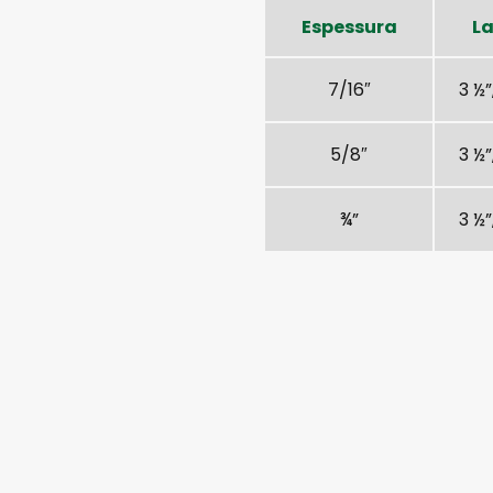
Espessura
L
7/16″
3 ½”
5/8″
3 ½”
¾”
3 ½”