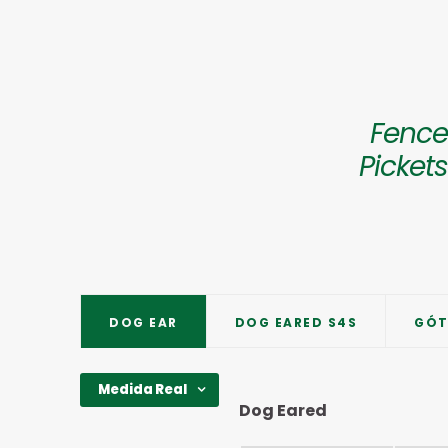
Fence
Pickets
DOG EAR
DOG EARED S4S
GÓT
Medida Real
Dog Eared