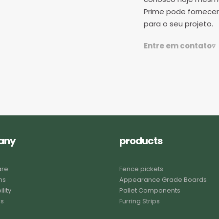
Prime pode fornecer
para o seu projeto.
Entre em contato▿
any
products
are
Fence pickets
ns
Appearance Grade Boards
lity
Pallet Components
us
Furring Strips